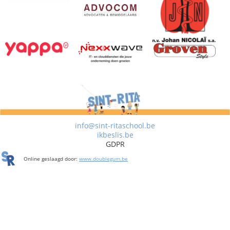
info@sint-ritaschool.be
ikbeslis.be
GDPR
Online geslaagd door:
www.doublegum.be