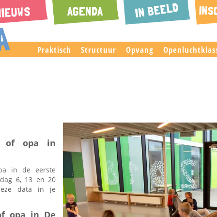
Praktisch
Structuur
Opvang
Openluchtklas
 of opa in
pa in de eerste
sdag 6, 13 en 20
deze data in je
f opa in De