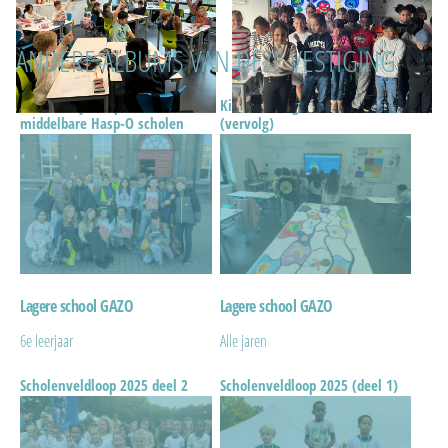
ANDERE ALBUMS VAN DEZE VESTIGING
Zesde leerjaar op bezoek in de
KiVa-doe-dag 22 oktober 2025
middelbare Hasp-O scholen
(vervolg)
Lagere school GAZO
Lagere school GAZO
6e leerjaar
Alle jaren
Scholenveldloop 2025 deel 2
Scholenveldloop 2025 (deel 1)