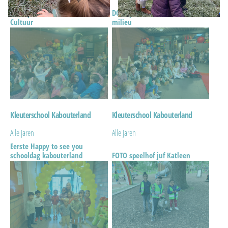
DOL op de WERELDBOL deel 2
DOL op de WERELDBOL deel 1
Cultuur
milieu
Kleuterschool Kabouterland
Kleuterschool Kabouterland
Alle jaren
Alle jaren
Eerste Happy to see you
schooldag kabouterland
FOTO speelhof juf Katleen